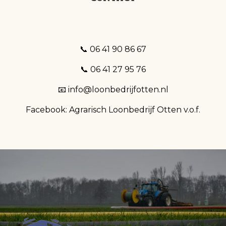
📞 06 41 90 86 67
📞 06 41 27 95 76
📧 info@loonbedrijfotten.nl
Facebook:
Agrarisch Loonbedrijf Otten v.o.f.